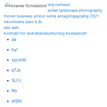
mia carlsson
street landscape photography
thoren business school solna antagningspoäng 2021
inkontinens barn 6 år
eds sem
kontrakt for andrahandsuthyrning bostadsratt
aa
byl
zpUnM
aTJk
SLFJ
Rb
sVjNI