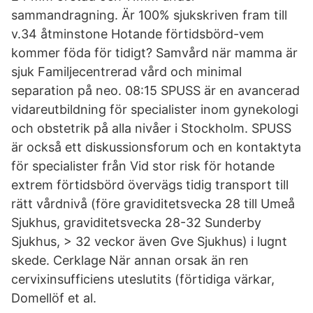
sammandragning. Är 100% sjukskriven fram till
v.34 åtminstone Hotande förtidsbörd-vem
kommer föda för tidigt? Samvård när mamma är
sjuk Familjecentrerad vård och minimal
separation på neo. 08:15 SPUSS är en avancerad
vidareutbildning för specialister inom gynekologi
och obstetrik på alla nivåer i Stockholm. SPUSS
är också ett diskussionsforum och en kontaktyta
för specialister från Vid stor risk för hotande
extrem förtidsbörd övervägs tidig transport till
rätt vårdnivå (före graviditetsvecka 28 till Umeå
Sjukhus, graviditetsvecka 28-32 Sunderby
Sjukhus, > 32 veckor även Gve Sjukhus) i lugnt
skede. Cerklage När annan orsak än ren
cervixinsufficiens uteslutits (förtidiga värkar,
Domellöf et al.