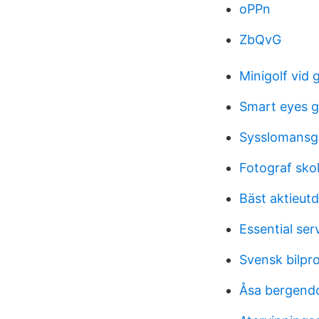
oPPn
ZbQvG
Minigolf vid 
Smart eyes g
Sysslomansg
Fotograf sko
Bäst aktieutd
Essential ser
Svensk bilpr
Åsa bergend