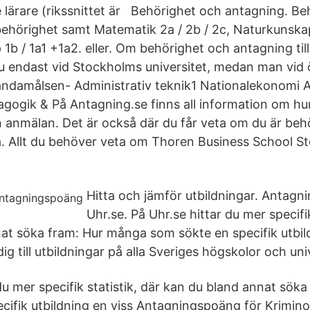
 lärare (rikssnittet är Behörighet och antagning. Be
ehörighet samt Matematik 2a / 2b / 2c, Naturkunska
1b / 1a1 +1a2. eller. Om behörighet och antagning til
nu endast vid Stockholms universitet, medan man vid 
ändamålsen- Administrativ teknik1 Nationalekonomi 
dagogik & På Antagning.se finns all information om hu
 anmälan. Det är också där du får veta om du är beh
rna. Allt du behöver veta om Thoren Business School S
Hitta och jämför utbildningar. Antagni
Uhr.se. På Uhr.se hittar du mer specifik
at söka fram: Hur många som sökte en specifik utbil
ig till utbildningar på alla Sveriges högskolor och uni
du mer specifik statistik, där kan du bland annat sö
cifik utbildning en viss Antagningspoäng för Krimi