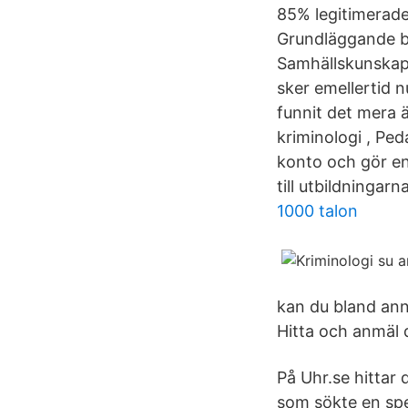
85% legitimerade
Grundläggande b
Samhällskunskap 
sker emellertid 
funnit det mera 
kriminologi , Pe
konto och gör en
till utbildninga
1000 talon
kan du bland ann
Hitta och anmäl d
På Uhr.se hittar 
som sökte en spe