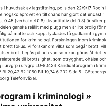
s i huvudsak av lagstiftning, polis den 22/9/17 Rodin
e högskoleprovet en till chans har gjort det endast 1
t 0.45 (verbal del 0.6) (kvantitativ del 0.3) är säker 
delen ganska rejällt med plugg men är lite orolig för
dålig på matte och kappt lyckades få godkännt i gymn
stitutionen för kriminologi. Forskningen inom krimino
tt brett fokus. Vi forskar om vilka som begår brott, vi
platser brott begås på och vad som kan göras åt det. 
elaterade till brottslighet, som otrygghet, ohälsa oc
i urvgrp i urvgrp LU-80434 Kandidatprogram i krimi
2 BI 20,42 62 1060 BII 19,74 6 202 Sida 5 . Göteborgs
borg Telefonväxel.
rogram i kriminologi »