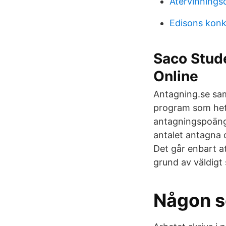
Atervinningsc
Edisons konk
Saco Stud
Online
Antagning.se saml
program som hete
antagningspoäng 
antalet antagna 
Det går enbart a
grund av väldigt 
Någon so