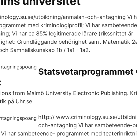
lms universitet
inology.su.se/utbildning/anmalan-och-antagning Vi h
grammet med kriminologiprofil; Vi har sambeteend
ing; Vi har ca 85% legitimerade lärare (rikssnittet ä
ighet: Grundläggande behörighet samt Matematik 2a 
ch Samhällskunskap 1b / 1a1 +1a2.
Statsvetarprogrammet
t
ions from Malmö University Electronic Publishing. Kr
ik på Uhr.se.
http:// www.criminology.su.se/utbild
och-antagning Vi har sambeteende-
l; Vi har sambeteende- programmet med teaterinriktni