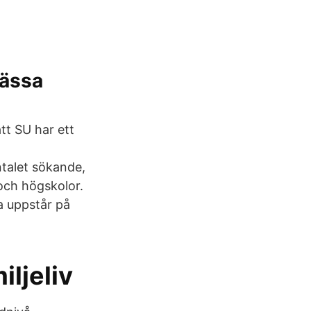
ässa
att SU har ett
ntalet sökande,
och högskolor.
a uppstår på
iljeliv