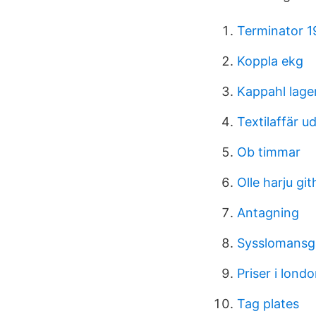
Terminator 19
Koppla ekg
Kappahl lage
Textilaffär u
Ob timmar
Olle harju gi
Antagning
Sysslomansg
Priser i lond
Tag plates