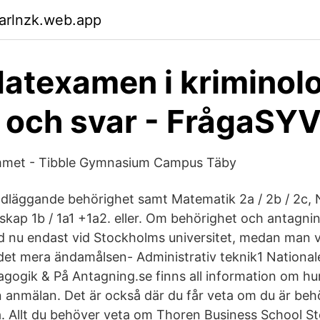
arlnzk.web.app
atexamen i kriminolo
 och svar - FrågaSYV
met - Tibble Gymnasium Campus Täby
dläggande behörighet samt Matematik 2a / 2b / 2c,
kap 1b / 1a1 +1a2. eller. Om behörighet och antagnin
id nu endast vid Stockholms universitet, medan man v
 det mera ändamålsen- Administrativ teknik1 Nationa
dagogik & På Antagning.se finns all information om hu
 anmälan. Det är också där du får veta om du är beh
rna. Allt du behöver veta om Thoren Business School S