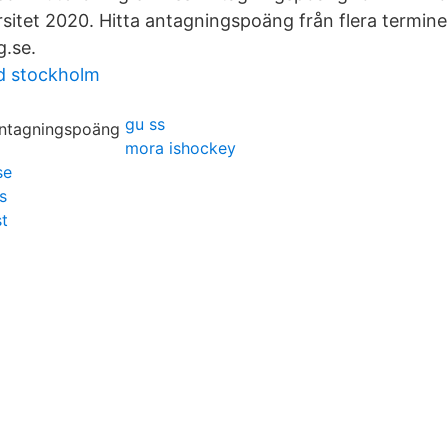
rsitet 2020. Hitta antagningspoäng från flera termine
.se.
d stockholm
gu ss
mora ishockey
se
s
t