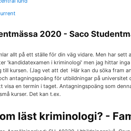
entral lund
urrent
entmässa 2020 - Saco Studentm
ar allt på ett ställe för din väg vidare. Men har sett 
r 'kandidatexamen i kriminologi' men jag hittar inga
till kursen. (Jag vet att det Här kan du söka fram a
och antagningspoäng för utbildningar på universitet 
tt visa en termin i taget. Antagningspoäng som denn
små kurser. Det kan t.ex.
m läst kriminologi? - Fam