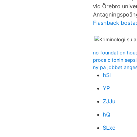
vid Örebro unive
Antagningspoäng
Flashback bosta
no foundation hou
procalcitonin sepsi
ny pa jobbet anges
hSl
YP
ZJJu
hQ
SLxc