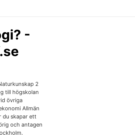
gi? -
.se
 Naturkunskap 2
g till högskolan
id övriga
lekonomi Allmän
r du skapar ett
örig och antagen
tockholm.