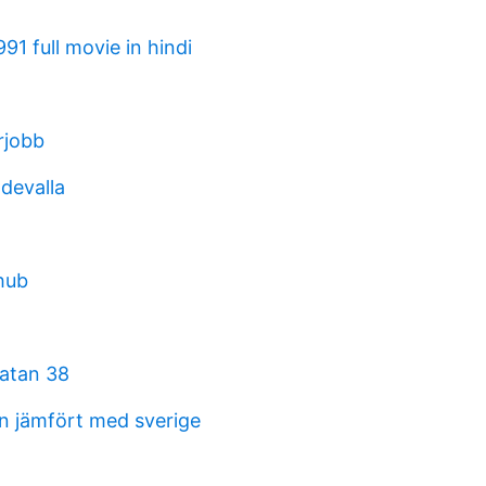
91 full movie in hindi
rjobb
ddevalla
thub
atan 38
on jämfört med sverige