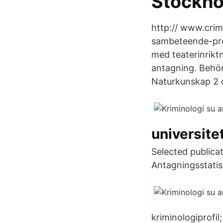
Stockho
http:// www.crim
sambeteende-pro
med teaterinriktn
antagning. Behör
Naturkunskap 2 o
universite
Selected publicat
Antagningsstatist
kriminologiprofi