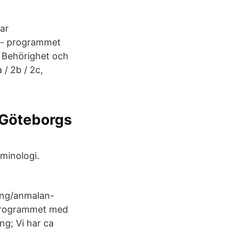
ar
e- programmet
r Behörighet och
/ 2b / 2c,
 Göteborgs
iminologi.
ning/anmalan-
programmet med
ng; Vi har ca