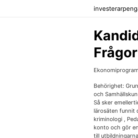
investerarpeng
Kandid
Frågor
Ekonomiprogram
Behörighet: Grun
och Samhällskuns
Så sker emellert
lärosäten funnit
kriminologi , Pe
konto och gör en
till utbildninga