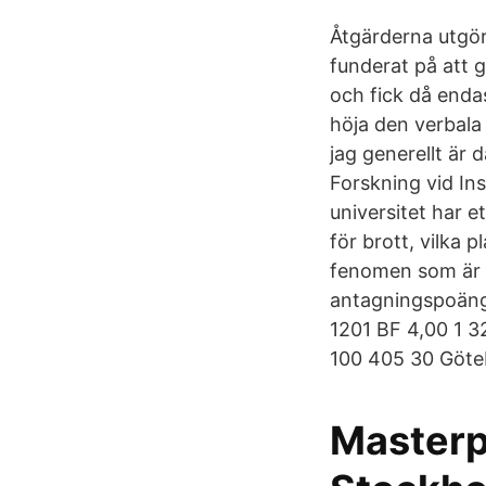
Åtgärderna utgör
funderat på att g
och fick då endas
höja den verbala 
jag generellt är 
Forskning vid In
universitet har e
för brott, vilka 
fenomen som är r
antagningspoäng 
1201 BF 4,00 1 3
100 405 30 Göte
Masterp