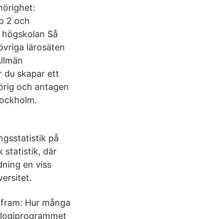
hörighet:
p 2 och
l högskolan Så
övriga lärosäten
Allmän
r du skapar ett
örig och antagen
tockholm.
ngsstatistik på
 statistik, där
dning en viss
versitet.
ka fram: Hur många
nologiprogrammet