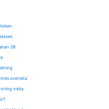
globen
lasses
atan 38
la
elning
vices svenska
ovning visby
orf