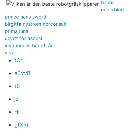
hanna
cederblad
prince hans sword
birgitta nyström norconsult
prima luna
utsatt för asbest
inkontinens barn 6 år
v vu
tCq
eBvvB
tS
jz
Hl
gfXRi